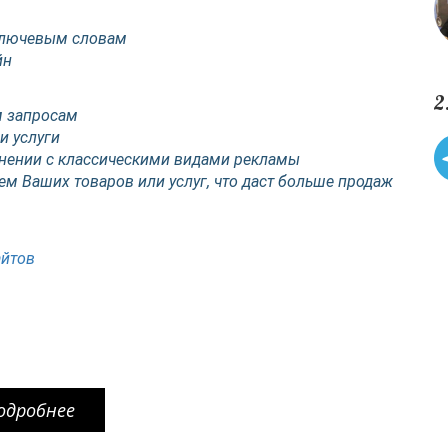
ключевым словам
йн
2
м запросам
и услуги
нении с классическими видами рекламы
ем Ваших товаров или услуг, что даст больше продаж
айтов
одробнее