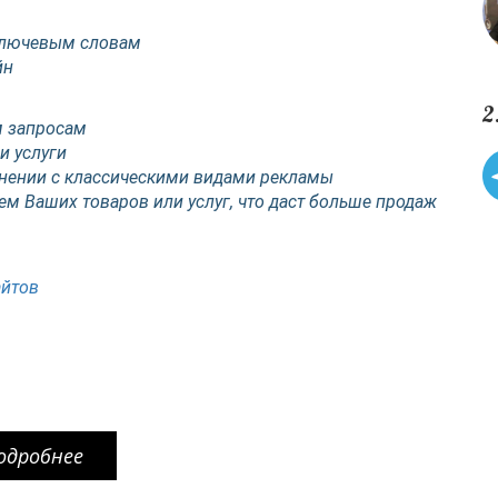
ключевым словам
йн
2
м запросам
и услуги
нении с классическими видами рекламы
ем Ваших товаров или услуг, что даст больше продаж
айтов
одробнее