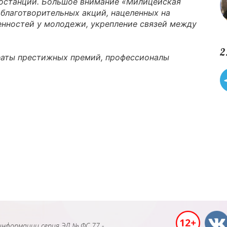
иостанции. Большое внимание «Милицейская
благотворительных акций, нацеленных на
нностей у молодежи, укрепление связей между
2
еаты престижных премий, профессионалы
нформации серия ЭЛ № ФС 77 -